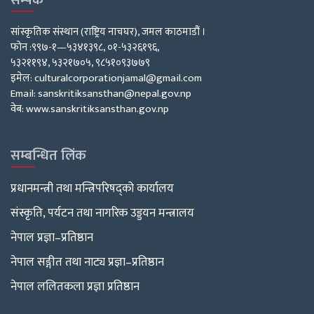
सम्पर्क
सांस्कृतिक संस्थान (राष्ट्रिय नाचघर), जमल काठमाडौं ।
फोन :९९७-१—५३४१३९८, ०१-५३२६१९६,
५३२११९४, ५३२१७०५, ९८५१०९३७७९
इमेल: culturalcorporationjamal@gmail.com
Email: sanskritiksansthan@nepal.gov.np
वेब: www.sanskritiksansthan.gov.np
सम्बन्धित लिंक
प्रधानमन्त्री तथा मन्त्रिपरिषद्को कार्यालय
संस्कृति, पर्यटन तथा नागरिक उड्डयन मन्त्रालय
नेपाल प्रज्ञा–प्रतिष्ठान
नेपाल सङ्गीत तथा नाट्य प्रज्ञा–प्रतिष्ठान
नेपाल ललितकला प्रज्ञा प्रतिष्ठान