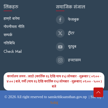
लिंकहरु
समाजिक संजाल
हाम्रो बारेमा
फेसबुक
गोपनीयता नीति
ट्वीटर
सम्पर्क
गतिबिधि
यूट्युब
Check Mail
इन्स्टाग्राम
कार्यालय समय : जाडो (कार्तिक १६ देखि माघ १५) सोमबार - शुक्रबार ( ०९:०० -
४:०० ) बजे, गर्मी (माघ १६ देखि कार्तिक १५) सोमबार - शुक्रबार( ०९:०० - ५:०० )
बजे
© 2026 All right reserved to sanskritiksansthan.gov.np |
Site By :
Sobij