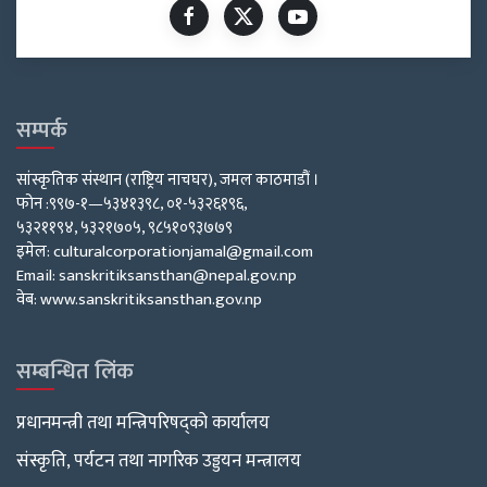
सम्पर्क
सांस्कृतिक संस्थान (राष्ट्रिय नाचघर), जमल काठमाडौं ।
फोन :९९७-१—५३४१३९८, ०१-५३२६१९६,
५३२११९४, ५३२१७०५, ९८५१०९३७७९
इमेल: culturalcorporationjamal@gmail.com
Email: sanskritiksansthan@nepal.gov.np
वेब: www.sanskritiksansthan.gov.np
सम्बन्धित लिंक
प्रधानमन्त्री तथा मन्त्रिपरिषद्को कार्यालय
संस्कृति, पर्यटन तथा नागरिक उड्डयन मन्त्रालय