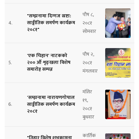
पौष ८,
"सम्झनामा दिग्गज स्रष्टा:
साङ्गीतिक समर्पण कार्यक्रम
4.
२०८१
२०८१"
सोमवार
पौष २,
'एक चिहान' नाटकको
२०० औं शृङ्खला विशेष
5.
२०८१
समारोह सम्पन्न
मंगलवार
मंसिर
'सम्झनामा नारायणगोपाल
१९,
6.
साङ्गीतिक समर्पण कार्यक्रम
२०८१
२०८१
बुधवार
कार्तिक
"तिहार विशेष शुभकामना