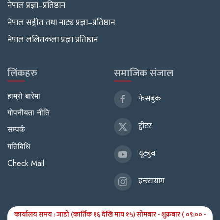
नेपाल प्रज्ञा–प्रतिष्ठान
नेपाल सङ्गीत तथा नाट्य प्रज्ञा–प्रतिष्ठान
नेपाल ललितकला प्रज्ञा प्रतिष्ठान
लिंकहरु
समाजिक संजाल
हाम्रो बारेमा
फेसबुक
गोपनीयता नीति
ट्वीटर
सम्पर्क
गतिबिधि
यूट्युब
Check Mail
इन्स्टाग्राम
कार्यालय समय : जाडो (कार्तिक १६ देखि माघ १५) सोमबार - शुक्रबार ( ०९:०० -