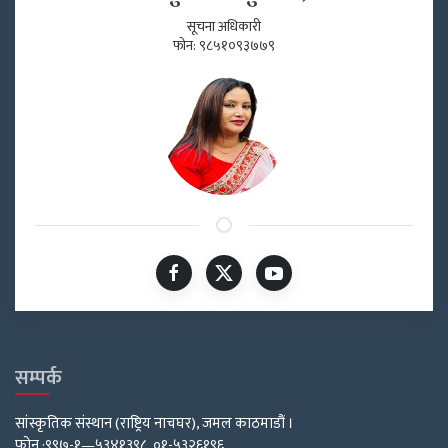
सूचना अधिकारी
फोन: ९८५१०९३७७९
सम्पर्क
सांस्कृतिक संस्थान (राष्ट्रिय नाचघर), जमल काठमाडौं ।
फोन :९९७-१—५३४१३९८, ०१-५३२६१९६,