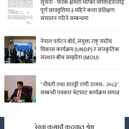
सूचना - फरक क्षमता भएका व्यक्तिहरुलाई
पूर्ण छात्रवृत्तिमा ३ महिने कला प्रशिक्षण
संचालन गरिने सम्बन्धमा
नेपाल पर्यटन बोर्ड, संयुक्त राष्ट्र संघीय
विकास कार्यक्रम (UNDP) र सांस्कृतिक
संस्थान बीच सम्झौता (MOU)
''नौमती तथा सारङ्गी रागी उत्सव– २०८३''
सम्बन्धी पत्रकार भेटघाट कार्यक्रम सम्पन्न
रेखा कुमारी कटुवाल श्रेष्ठ