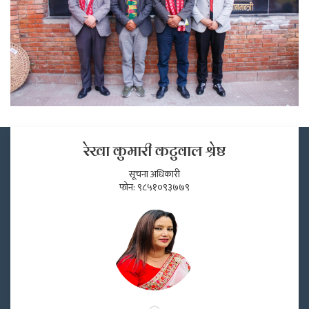
रेखा कुमारी कटुवाल श्रेष्ठ
सूचना अधिकारी
फोन: ९८५१०९३७७९