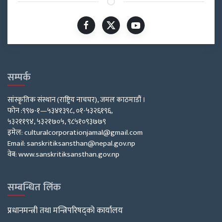
सम्पर्क
सांस्कृतिक संस्थान (राष्ट्रिय नाचघर), जमल काठमाडौं ।
फोन :९९७-१—५३४१३९८, ०१-५३२६१९६,
५३२११९४, ५३२१७०५, ९८५१०९३७७९
इमेल: culturalcorporationjamal@gmail.com
Email: sanskritiksansthan@nepal.gov.np
वेब: www.sanskritiksansthan.gov.np
सम्बन्धित लिंक
प्रधानमन्त्री तथा मन्त्रिपरिषद्को कार्यालय