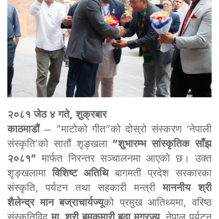
२०८१ जेठ ४ गते, शुक्रबार
काठमाडौं
– "माटोको गीत"को दोस्रो संस्करण ‘नेपाली
संस्कृति’को सातौं शृङ्खला
"शुभारम्भ सांस्कृतिक साँझ
२०८१"
मार्फत निरन्तर सञ्चालनमा आएको छ। उक्त
शृङ्खलामा
विशिष्ट अतिथि
बागमती प्रदेश सरकारका
संस्कृति, पर्यटन तथा सहकारी मन्त्री
माननीय श्री
शैलेन्द्र मान बज्राचार्यज्यू
को प्रमुख आतिथ्यमा, वरिष्ठ
संस्कृतिविद्
मा. श्री बमकुमारी बुढा मगरज्यू
, नेपाल पर्यटन