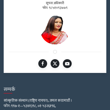
सूचना अधिकारी
फोन: ९८५१०९३७७९
सम्पर्क
सांस्कृतिक संस्थान (राष्ट्रिय नाचघर), जमल काठमाडौं ।
फोन :९९७-१—५३४१३९८, ०१-५३२६१९६,