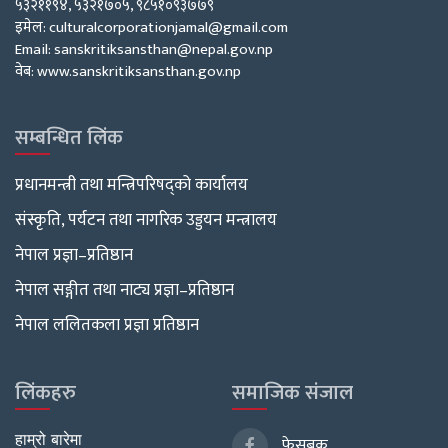
५३२११९४, ५३२१७०५, ९८५१०९३७७९
इमेल: culturalcorporationjamal@gmail.com
Email: sanskritiksansthan@nepal.gov.np
वेब: www.sanskritiksansthan.gov.np
सम्बन्धित लिंक
प्रधानमन्त्री तथा मन्त्रिपरिषद्को कार्यालय
संस्कृति, पर्यटन तथा नागरिक उड्डयन मन्त्रालय
नेपाल प्रज्ञा–प्रतिष्ठान
नेपाल सङ्गीत तथा नाट्य प्रज्ञा–प्रतिष्ठान
नेपाल ललितकला प्रज्ञा प्रतिष्ठान
लिंकहरु
समाजिक संजाल
हाम्रो बारेमा
फेसबुक