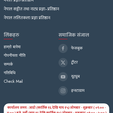
नेपाल प्रज्ञा–प्रतिष्ठान
नेपाल सङ्गीत तथा नाट्य प्रज्ञा–प्रतिष्ठान
नेपाल ललितकला प्रज्ञा प्रतिष्ठान
लिंकहरु
समाजिक संजाल
हाम्रो बारेमा
फेसबुक
गोपनीयता नीति
ट्वीटर
सम्पर्क
गतिबिधि
यूट्युब
Check Mail
इन्स्टाग्राम
कार्यालय समय : जाडो (कार्तिक १६ देखि माघ १५) सोमबार - शुक्रबार ( ०९:०० -
४:०० ) बजे, गर्मी (माघ १६ देखि कार्तिक १५) सोमबार - शुक्रबार( ०९:०० - ५:०० )