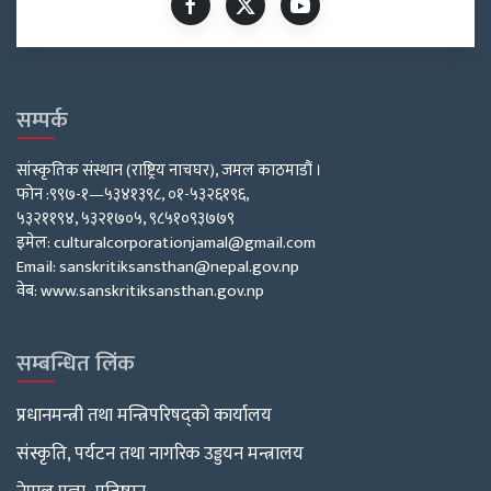
सम्पर्क
सांस्कृतिक संस्थान (राष्ट्रिय नाचघर), जमल काठमाडौं ।
फोन :९९७-१—५३४१३९८, ०१-५३२६१९६,
५३२११९४, ५३२१७०५, ९८५१०९३७७९
इमेल: culturalcorporationjamal@gmail.com
Email: sanskritiksansthan@nepal.gov.np
वेब: www.sanskritiksansthan.gov.np
सम्बन्धित लिंक
प्रधानमन्त्री तथा मन्त्रिपरिषद्को कार्यालय
संस्कृति, पर्यटन तथा नागरिक उड्डयन मन्त्रालय